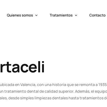
Quienes somos
Tratamientos
Contacto
La clínica
Odontología General
Equipo
Ortodoncia y Ortopedia
Cirugía Oral y Maxilofacial
rtaceli
Implantes Dentales
Prótesis Dentales
Odontología Estética
l ubicada en Valencia, con una historia que se remonta a 1935
n tratamiento dental de calidad superior. Además, el equipo
Láser Odontológico
les, desde simples limpiezas dentales hasta tratamientos de
Odontología Digital