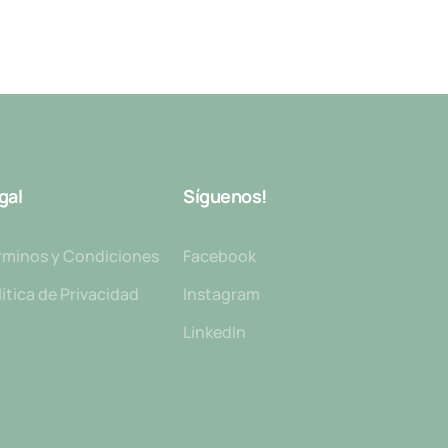
gal
Síguenos!
rminos y Condiciones
Facebook
ítica de Privacidad
Instagram
LinkedIn