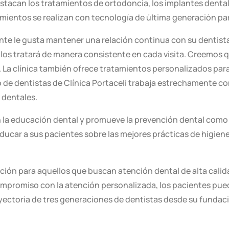
destacan los tratamientos de ortodoncia, los implantes denta
Peritaciones Médicas
tamientos se realizan con tecnología de última generación pa
ente le gusta mantener una relación continua con su dentist
 los tratará de manera consistente en cada visita. Creemos q
. La clínica también ofrece tratamientos personalizados par
o de dentistas de Clínica Portaceli trabaja estrechamente c
 dentales.
la educación dental y promueve la prevención dental como un
 educar a sus pacientes sobre las mejores prácticas de higien
pción para aquellos que buscan atención dental de alta cali
mpromiso con la atención personalizada, los pacientes pued
ayectoria de tres generaciones de dentistas desde su fundac