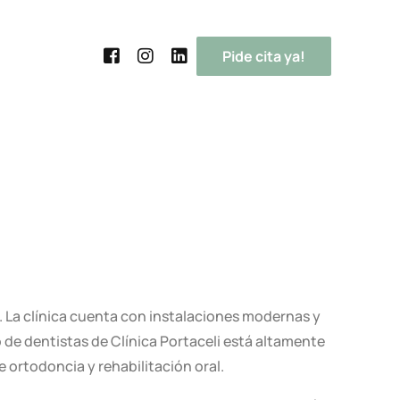
Pide cita ya!
Cirugía Mínimamente Invasiva
Implantes Postextracción
Prótesis Provisionales Inmediatas
Dientes en 1 hora
.
La clínica cuenta con instalaciones modernas y
 de dentistas de Clínica Portaceli está altamente
Estética y Función Inmediata
 ortodoncia y rehabilitación oral.
All on 4