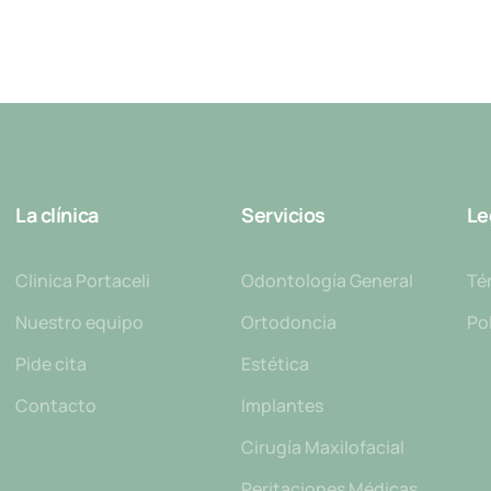
La clínica
Servicios
Le
Clinica Portaceli
Odontología General
Té
Nuestro equipo
Ortodoncia
Pol
Pide cita
Estética
Contacto
Implantes
Cirugía Maxilofacial
Peritaciones Médicas