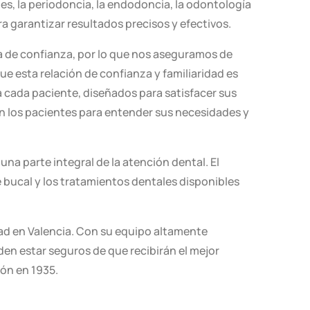
les, la periodoncia, la endodoncia, la odontología
Cirugía Guiada por Ordenador
ra garantizar resultados precisos y efectivos.
a de confianza, por lo que nos aseguramos de
ue esta relación de confianza y familiaridad es
a cada paciente, diseñados para satisfacer sus
on los pacientes para entender sus necesidades y
a parte integral de la atención dental. El
e bucal y los tratamientos dentales disponibles
dad en Valencia. Con su equipo altamente
en estar seguros de que recibirán el mejor
ión en 1935.