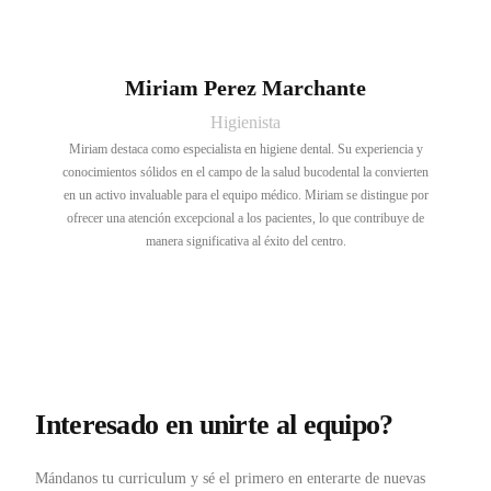
Miriam Perez Marchante
Higienista
Miriam destaca como especialista en higiene dental. Su experiencia y
conocimientos sólidos en el campo de la salud bucodental la convierten
en un activo invaluable para el equipo médico. Miriam se distingue por
ofrecer una atención excepcional a los pacientes, lo que contribuye de
manera significativa al éxito del centro.
Interesado en unirte al equipo?
Mándanos tu curriculum y sé el primero en enterarte de nuevas